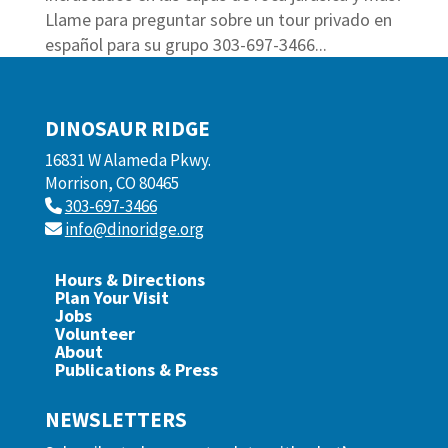
Llame para preguntar sobre un tour privado en
español para su grupo 303-697-3466...
DINOSAUR RIDGE
16831 W Alameda Pkwy.
Morrison, CO 80465
303-697-3466
info@dinoridge.org
Hours & Directions
Plan Your Visit
Jobs
Volunteer
About
Publications & Press
NEWSLETTERS